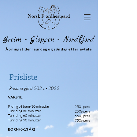
Breim - Gloppen - Nordfjord
Åpningstider laurdag og søndag etter avtale
Prisliste
Prisane gjeld
2021 - 2022
VAKSNE:
Riding på bane 30 minuttar
250,- pers
Turriding 30 minuttar
250,- pers
Turriding 60 minuttar
550,- pers
Turriding 90 minuttar
750,- pers
BORN (0-13 ÅR)