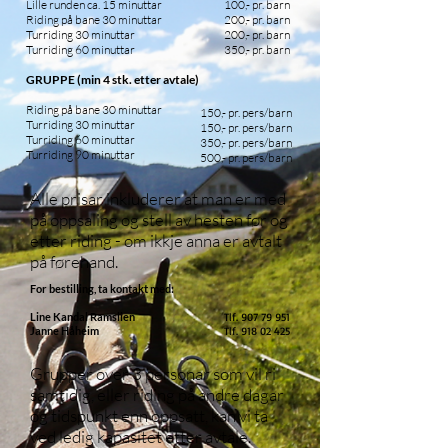
Lille runden ca. 15 minuttar
100,- pr. barn
Riding på bane 30 minuttar
200,- pr. barn
Turriding 30 minuttar
200,- pr. barn
Turriding 60 minuttar
350,- pr. barn
GRUPPE (min 4 stk. etter avtale)
Riding på bane 30 minuttar
150,- pr. pers/barn
Turriding 30 minuttar
150,- pr. pers/barn
Turriding 60 minuttar
350,- pr. pers/barn
Turriding 90 minuttar
500,- pr. pers/barn
Alle prisar inkluderer at man er med
på oppsaling og stell av hesten før og
etter riding - om ikkje anna er avtalt
på førehand.
For bestilling, ta kontakt med:
Line Kandal Ramslien
Tlf.
907 79 951
Janne Håheim
Tlf.
918 02 425
Grupper over 3 personar som vil ri
samtidig, eller riding på andre dagar
og tidspunkt enn oppsatt, kan vi ta
ved ledig kapasitet etter avtale.